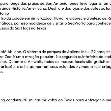
 para longe das praias de San Antonio, onde teve lugar a fam
grande História Americana. Desfrute das lojas e dos cafés ao lo
tonio
tro da cidade em um cruzador fluvial, e a aprecie a beleza de R
máticos, por isso não deixe de visitar o SeaWorld para conhece
ssas do Six Flags no Texas.
até Abilene. O sistema de parques de Abilene inclui 29 parque
ene Zoo é uma atração popular. Na segunda quintafeira de c
ene. Durante o Artwalk, todos os museus locais são gratuitos,
s artesãos e artistas montam seus estandes e vendem suas cria
e.
hã conduza 181 milhas de volta ao Texas para entregar o s