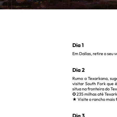
Dia 1
Em Dallas, retire o seu v
Dia 2
Rumo a Texarkana, suge
visitar South Fork que 
situa na fronteira do Te
✪ 235 milhas até Texar
★ Visite o rancho mais
Dia 3