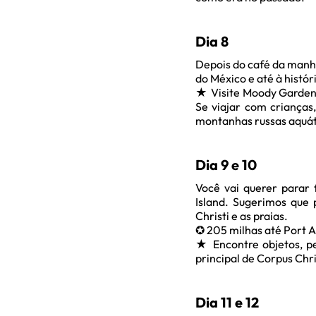
Dia 8
Depois do café da manhã
do México e até à histó
★ Visite Moody Gardens
Se viajar com crianças,
montanhas russas aquáti
Dia 9 e 10
Você vai querer parar
Island. Sugerimos que 
Christi e as praias.
✪ 205 milhas até Port A
★ Encontre objetos, p
principal de Corpus Chri
Dia 11 e 12