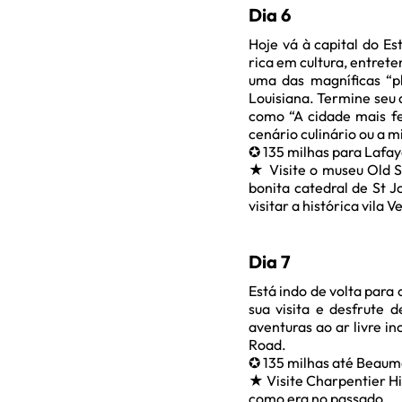
Dia 6
Hoje vá à capital do E
rica em cultura, entret
uma das magníficas “pl
Louisiana. Termine seu 
como “A cidade mais fel
cenário culinário ou a m
✪ 135 milhas para Lafay
★ Visite o museu Old St
bonita catedral de St 
visitar a histórica vila 
Dia 7
Está indo de volta para
sua visita e desfrute 
aventuras ao ar livre i
Road.
✪ 135 milhas até Beaum
★ Visite Charpentier Hi
como era no passado.