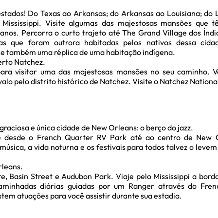
 estados! Do Texas ao Arkansas; do Arkansas ao Louisiana; do 
 Mississippi. Visite algumas das majestosas mansões que t
 anos. Percorra o curto trajeto até The Grand Village dos Índ
as que foram outrora habitadas pelos nativos dessa cida
, e também uma réplica de uma habitação indígena.
erto Natchez.
ra visitar uma das majestosas mansões no seu caminho. Vá
o pelo distrito histórico de Natchez. Visite o Natchez National
graciosa e única cidade de New Orleans: o berço do jazz.
pé desde o French Quarter RV Park até ao centro de New O
música, a vida noturna e os festivais para todos talvez o levem
rleans.
e, Basin Street e Audubon Park. Viaje pelo Mississippi a bord
aminhadas diárias guiadas por um Ranger através do Frenc
stem atuações para você assistir durante sua estadia.