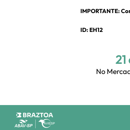
IMPORTANTE: Consul
ID: EH12
21
No Mercad