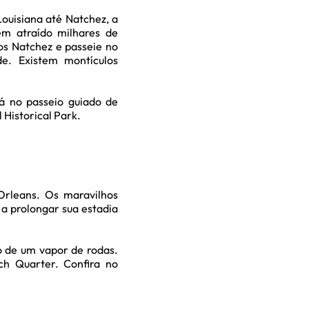
Louisiana até Natchez, a
êm atraído milhares de
ios Natchez e passeie no
de. Existem montículos
 no passeio guiado de
 Historical Park.
rleans. Os maravilhos
 a prolongar sua estadia
o de um vapor de rodas.
h Quarter. Confira no