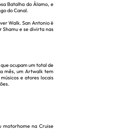
osa Batalha do Álamo, e
ngo do Canal.
iver Walk. San Antonio é
r Shamu e se divirta nas
s que ocupam um total de
ada mês, um Artwalk tem
 músicos e atores locais
ções.
eu motorhome na Cruise