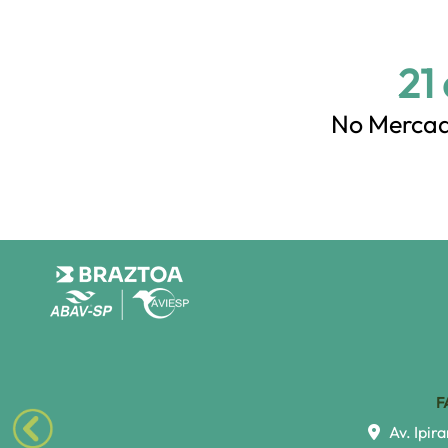
21
No Mercad
F
Av. Ipira