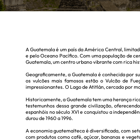
A Guatemala é um país da América Central, limitado 
e pelo Oceano Pacífico. Com uma população de cerc
Guatemala, um centro urbano vibrante com rica hist
Geograficamente, a Guatemala é conhecida por sua d
os vulcões mais famosos estão o Vulcão de Fuego
impressionantes. O Lago de Atitlán, cercado por mo
Historicamente, a Guatemala tem uma herança rica e
testemunhos dessa grande civilização, oferecendo 
espanhóis no século XVI e conquistou a independênci
durou de 1960 a 1996.
A economia guatemalteca é diversificada, com seto
com produtos como café, açúcar, bananas e vegeta