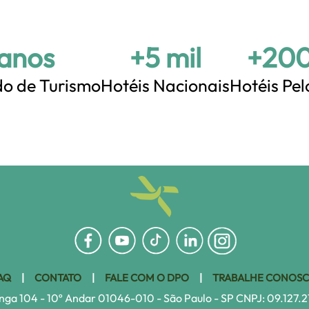
 anos
+5 mil
+200
o de Turismo
Hotéis Nacionais
Hotéis Pe
AQ
|
CONTATO
|
FALE COM O DPO
|
TRABALHE CONOS
nga 104 - 10º Andar 01046-010 - São Paulo - SP CNPJ: 09.127.