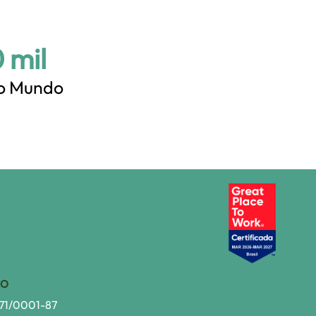
 mil
lo Mundo
CO
271/0001-87