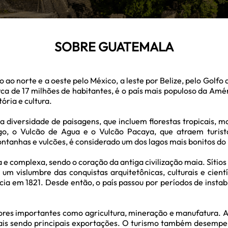
SOBRE GUATEMALA
ao norte e a oeste pelo México, a leste por Belize, pelo Golfo 
a de 17 milhões de habitantes, é o país mais populoso da Améri
ória e cultura.
iversidade de paisagens, que incluem florestas tropicais, mon
, o Vulcão de Agua e o Vulcão Pacaya, que atraem turistas
ntanhas e vulcões, é considerado um dos lagos mais bonitos do 
 complexa, sendo o coração da antiga civilização maia. Sítios 
um vislumbre das conquistas arquitetônicas, culturais e cient
a em 1821. Desde então, o país passou por períodos de instabil
res importantes como agricultura, mineração e manufatura. A a
is sendo principais exportações. O turismo também desempenh