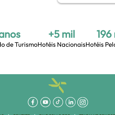
 anos
+5 mil
+200
o de Turismo
Hotéis Nacionais
Hotéis Pe