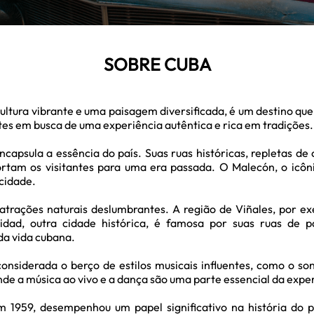
SOBRE CUBA
ultura vibrante e uma paisagem diversificada, é um destino que 
jantes em busca de uma experiência autêntica e rica em tradições.
capsula a essência do país. Suas ruas históricas, repletas de c
ortam os visitantes para uma era passada. O Malecón, o icôn
 cidade.
trações naturais deslumbrantes. A região de Viñales, por e
idad, outra cidade histórica, é famosa por suas ruas de pa
da vida cubana.
considerada o berço de estilos musicais influentes, como o so
onde a música ao vivo e a dança são uma parte essencial da expe
 1959, desempenhou um papel significativo na história do pa