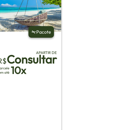
Pacote
APARTIR DE
Consultar
R$
10x
arcele
em até