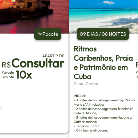
Pacote
09 DIAS / 08 NOITES
Ritmos
APARTIR DE
Caribenhos, Praia
Consultar
R$
e Patrimônio em
10x
Parcele
P
Cuba
em até
Cuba, Caribe
INCLUI:
– 3 noites de hospedagem em Cayo Santa
Maria c/ All Inclusive;
/
– 2 noites de hospedagem em Trinidad c/
Café da Manhã;
– 3 noites de hospedagem em Havana c/
Café da manhã;
– Traslado In/Out;
– City tour em Havana.