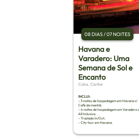
08 DIAS / 07 NOITES
Havana e
Varadero: Uma
Semana de Sol e
Encanto
Cuba, Caribe
INCLUI:
– 3 noites de hospedagem em Havana c/
Café da manhã;
– 4 noites de hospedagem em Varadero c
All Inclusive;
– Traslado In/Out;
– City tour em Havana.