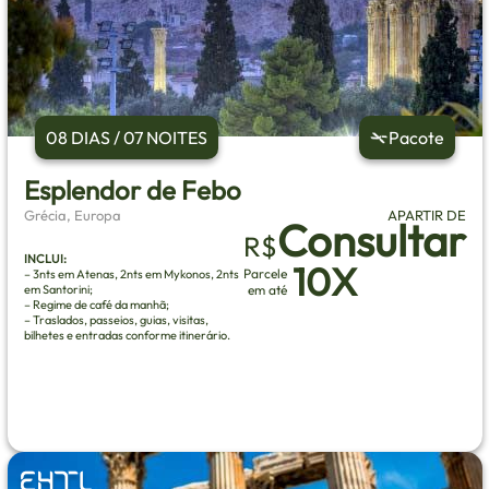
08 DIAS / 07 NOITES
Pacote
Esplendor de Febo
Grécia, Europa
APARTIR DE
Consultar
R$
INCLUI:
10X
Parcele
– 3nts em Atenas, 2nts em Mykonos, 2nts
em Santorini;
em até
– Regime de café da manhã;
– Traslados, passeios, guias, visitas,
bilhetes e entradas conforme itinerário.