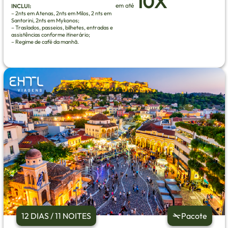
10X
em até
INCLUI:
– 2nts em Atenas, 2nts em Milos, 2 nts em
Santorini, 2nts em Mykonos;
– Traslados, passeios, bilhetes, entradas e
assistências conforme itinerário;
– Regime de café da manhã.
12 DIAS / 11 NOITES
Pacote