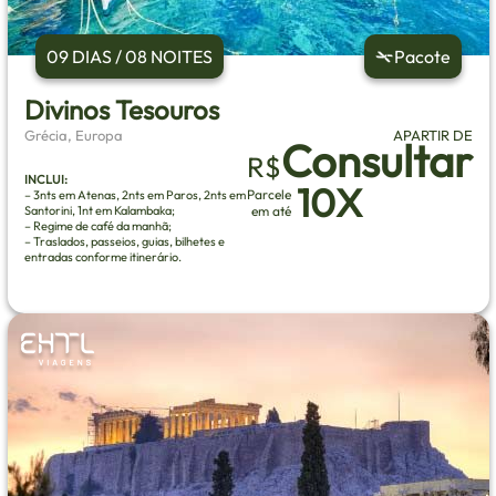
09 DIAS / 08 NOITES
Pacote
Divinos Tesouros
Grécia, Europa
APARTIR DE
Consultar
R$
INCLUI:
10X
Parcele
– 3nts em Atenas, 2nts em Paros, 2nts em
Santorini, 1nt em Kalambaka;
em até
– Regime de café da manhã;
– Traslados, passeios, guias, bilhetes e
entradas conforme itinerário.