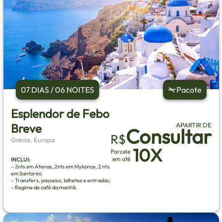
07 DIAS / 06 NOITES
Pacote
Esplendor de Febo
Breve
APARTIR DE
Consultar
R$
Grécia, Europa
10X
Parcele
em até
INCLUI:
– 2nts em Atenas, 2nts em Mykonos, 2 nts
em Santorini;
– Transfers, passeios, bilhetes e entradas;
– Regime de café da manhã.