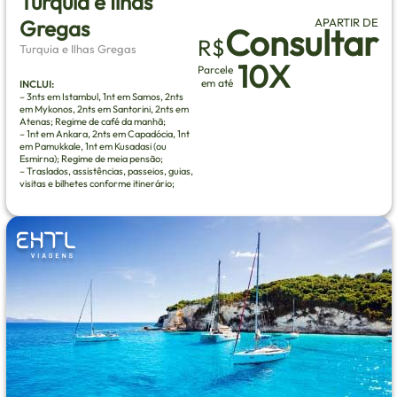
Turquia e Ilhas
Gregas
APARTIR DE
Consultar
R$
Turquia e Ilhas Gregas
10X
Parcele
em até
INCLUI:
– 3nts em Istambul, 1nt em Samos, 2nts
em Mykonos, 2nts em Santorini, 2nts em
Atenas; Regime de café da manhã;
– 1nt em Ankara, 2nts em Capadócia, 1nt
em Pamukkale, 1nt em Kusadasi (ou
Esmirna); Regime de meia pensão;
– Traslados, assistências, passeios, guias,
visitas e bilhetes conforme itinerário;