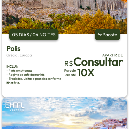
05 DIAS / 04 NOITES
Pacote
Polis
Grécia, Europa
APARTIR DE
Consultar
R$
INCLUI:
10X
Parcele
– 4 nts em Atenas;
– Regime de café da manhã;
em até
– Traslados, visitas e passeios conforme
itinerário.