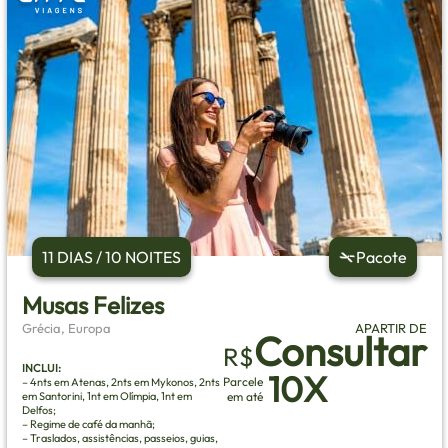
11 DIAS / 10 NOITES
Pacote
Musas Felizes
Grécia, Europa
APARTIR DE
Consultar
R$
INCLUI:
10X
Parcele
– 4nts em Atenas, 2nts em Mykonos, 2nts
em Santorini, 1nt em Olímpia, 1nt em
em até
Delfos;
– Regime de café da manhã;
– Traslados, assistências, passeios, guias,