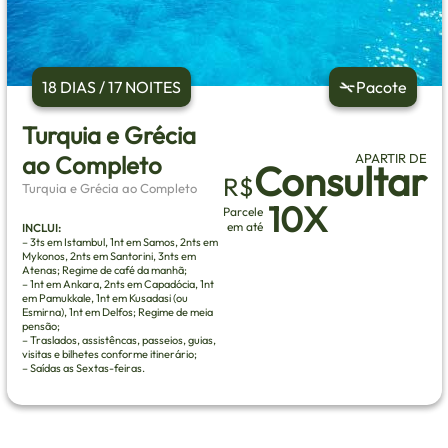
18 DIAS / 17 NOITES
Pacote
Turquia e Grécia
ao Completo
APARTIR DE
Consultar
R$
Turquia e Grécia ao Completo
10X
Parcele
em até
INCLUI:
– 3ts em Istambul, 1nt em Samos, 2nts em
Mykonos, 2nts em Santorini, 3nts em
Atenas; Regime de café da manhã;
– 1nt em Ankara, 2nts em Capadócia, 1nt
em Pamukkale, 1nt em Kusadasi (ou
Esmirna), 1nt em Delfos; Regime de meia
pensão;
– Traslados, assistêncas, passeios, guias,
visitas e bilhetes conforme itinerário;
– Saídas as Sextas-feiras.