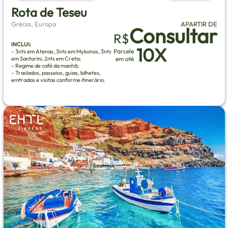
Rota de Teseu
Grécia, Europa
APARTIR DE
Consultar
R$
INCLUI:
10X
Parcele
– 3nts em Atenas, 3nts em Mykonos, 3nts
em Santorini, 2nts em Creta;
em até
– Regime de café da manhã;
– Traslados, passeios, guias, bilhetes,
emtradas e visitas conforme itinerário.