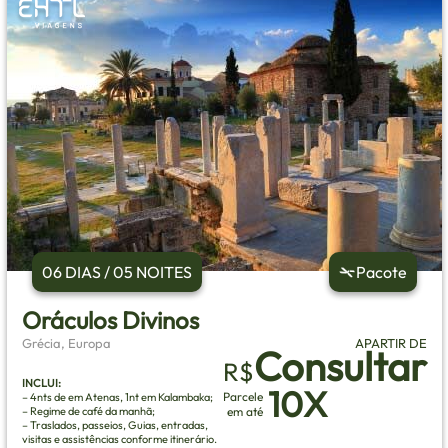
06 DIAS / 05 NOITES
Pacote
Oráculos Divinos
Grécia, Europa
APARTIR DE
Consultar
R$
INCLUI:
10X
Parcele
– 4nts de em Atenas, 1nt em Kalambaka;
– Regime de café da manhã;
em até
– Traslados, passeios, Guias, entradas,
visitas e assistências conforme itinerário.