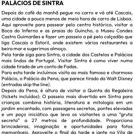
PALÁCIOS DE SINTRA
Depois do café da manhã pegue no carro e vá até Cascais,
uma cidade a pouco menos de meia hora de carro de Lisboa.
Aqui aproveite para passear pelo centro histórico, visitar a
Boca do Inferno e as praias do Guincho, o Museu Condes
Castro Guimarães e fazer um passeio a pé pelo calçadão que
liga Cascais a Estoril, onde existem vários restaurantes a
beira mar e sugerimos almoço.
Pela tarde siga para Sintra, a cidade dos Castelos e Palácios
mais lindos de Portugal. Visitar Sintra é como viver numa
cidade tirada de um conto de Fadas.
Para esta tarde incluímos visita ao mais famoso e charmoso
Palácio, o Palácio da Pena, que parece tirado da Walt Disney
(entradas skip the line).
Depois da Pena, é altura de visitar a Quinta da Regaleira
(tickets incluídos): O passeio mais divertido em Sintra para
crianças combina história, literatura e mitologia em um
jardim encantado, com passagens secretas, pontes elevadas
e um poço iniciático que leva os visitantes a uma “gruta
secreta” a 27 metros de profundidade. Proporciona
brincadeiras, imaginação e oportunidades para fotos
memoráveis. Aproveite o final da tarde e jante na Vila de