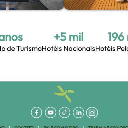
 anos
+5 mil
+200
o de Turismo
Hotéis Nacionais
Hotéis Pe
AQ
|
CONTATO
|
FALE COM O DPO
|
TRABALHE CONOS