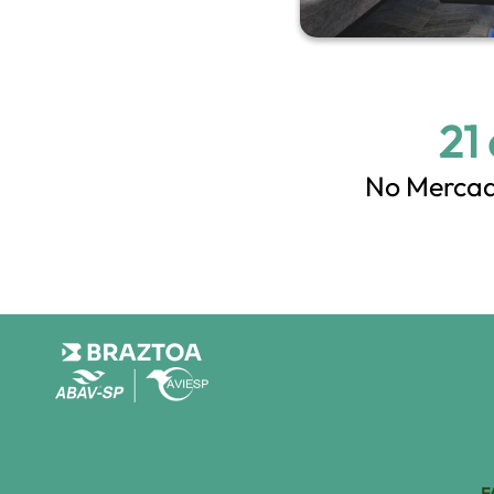
21
No Mercad
F