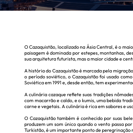
O Cazaquistão, localizado na Ásia Central, é o maio
paisagem é dominada por estepes, montanhas, deser
sua arquitetura futurista, mas a maior cidade e ce
A história do Cazaquistão é marcada pela migração 
o período soviético, o Cazaquistão foi usado como
Soviética em 1991 e, desde então, tem experimentad
A culinária cazaque reflete suas tradições nômade
com macarrão e caldo, e o kumis, uma bebida tradic
carne e vegetais. A culinária é rica em sabores e us
O Cazaquistão também é conhecido por suas beleza
produzem um som único quando o vento passa por 
Turkistão, é um importante ponto de peregrinação