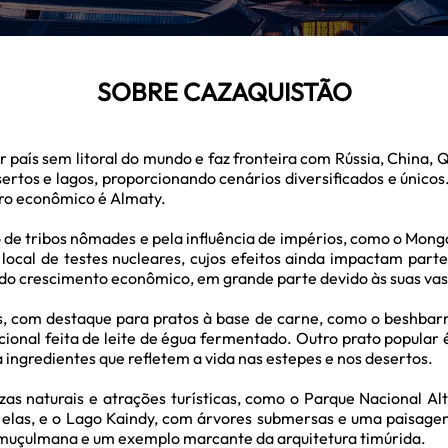
SOBRE CAZAQUISTÃO
r país sem litoral do mundo e faz fronteira com Rússia, China,
tos e lagos, proporcionando cenários diversificados e únicos
ntro econômico é Almaty.
de tribos nômades e pela influência de impérios, como o Mongo
 local de testes nucleares, cujos efeitos ainda impactam part
o crescimento econômico, em grande parte devido às suas vasta
s, com destaque para pratos à base de carne, como o beshbar
ional feita de leite de égua fermentado. Outro prato popular é
a ingredientes que refletem a vida nas estepes e nos desertos.
s naturais e atrações turísticas, como o Parque Nacional A
elas, e o Lago Kaindy, com árvores submersas e uma paisag
 muçulmana e um exemplo marcante da arquitetura timúrida.