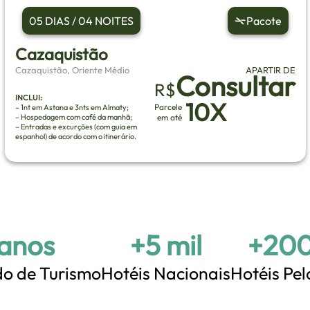
05 DIAS / 04 NOITES
Pacote
Cazaquistão
Cazaquistão, Oriente Médio
APARTIR DE
Consultar
R$
INCLUI:
10X
Parcele
– 1nt em Astana e 3nts em Almaty;
– Hospedagem com café da manhã;
em até
– Entradas e excurções (com guia em
espanhol) de acordo com o itinerário.
 anos
+5 mil
+200
o de Turismo
Hotéis Nacionais
Hotéis Pe